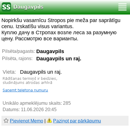
Daugavpils
Nopirkšu vasarnīcu Stropos pie meža par saprātīgu
cenu. Izskatīšu visus variantus.
Куплю дачу в Стропах возле леса за разумную
цену. Рассмотрю все варианты.
Daugavpils
Pilsēta/pagasts:
Daugavpils un raj.
Pilsēta, rajons:
Vieta:
Daugavpils un raj.
Unikālo apmeklējumu skaits:
285
Datums: 11.06.2026 20:45
Pievienot Memo
|
Paziņot par pārkāpumu