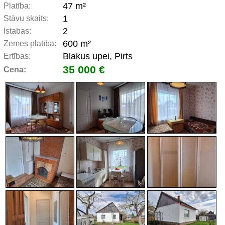
47 m²
Platība:
1
Stāvu skaits:
2
Istabas:
600 m²
Zemes platība:
Blakus upei, Pirts
Ērtības:
35 000 €
Cena: