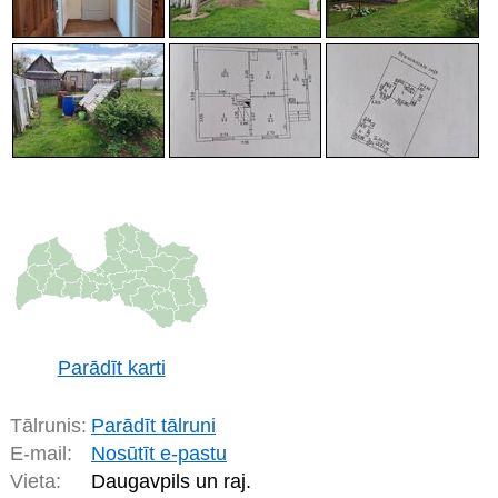
Parādīt karti
Tālrunis:
Parādīt tālruni
E-mail:
Nosūtīt e-pastu
Vieta:
Daugavpils un raj.