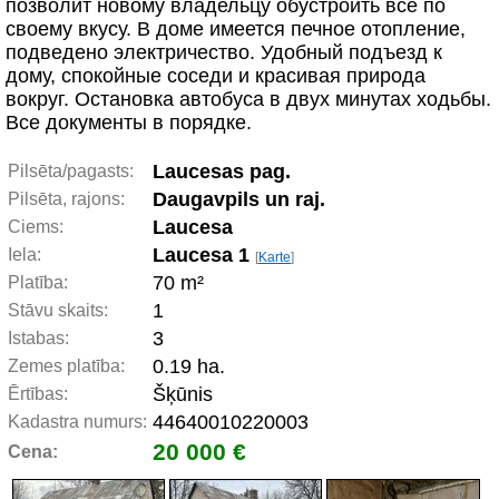
позволит новому владельцу обустроить всё по
своему вкусу. В доме имеется печное отопление,
подведено электричество. Удобный подъезд к
дому, спокойные соседи и красивая природа
вокруг. Остановка автобуса в двух минутах ходьбы.
Все документы в порядке.
Laucesas pag.
Pilsēta/pagasts:
Daugavpils un raj.
Pilsēta, rajons:
Laucesa
Ciems:
Laucesa 1
Iela:
[
Karte
]
70 m²
Platība:
1
Stāvu skaits:
3
Istabas:
0.19 ha.
Zemes platība:
Šķūnis
Ērtības:
44640010220003
Kadastra numurs:
20 000 €
Cena: