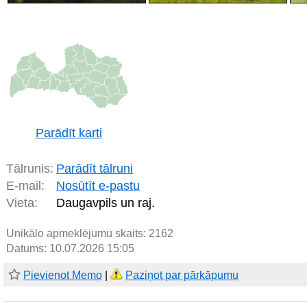
Parādīt karti
Tālrunis:
Parādīt tālruni
E-mail:
Nosūtīt e-pastu
Vieta:
Daugavpils un raj.
Unikālo apmeklējumu skaits:
2162
Datums: 10.07.2026 15:05
Pievienot Memo
|
Paziņot par pārkāpumu