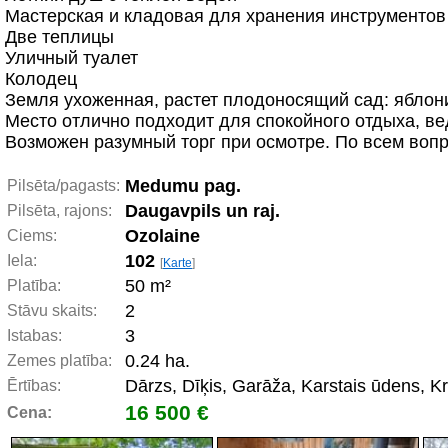
Мастерская и кладовая для хранения инструментов
Две теплицы
Уличный туалет
Колодец
Земля ухоженная, растет плодоносящий сад: яблони
Место отлично подходит для спокойного отдыха, ве
Bозможен разумный торг при осмотре. По всем вопр
Medumu pag.
Pilsēta/pagasts:
Daugavpils un raj.
Pilsēta, rajons:
Ozolaine
Ciems:
102
Iela:
[
Karte
]
50 m²
Platība:
2
Stāvu skaits:
3
Istabas:
0.24 ha.
Zemes platība:
Dārzs, Dīķis, Garāža, Karstais ūdens, Kr
Ērtības:
16 500 €
Cena: