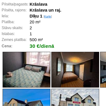
Krāslava
Pilsēta/pagasts:
Krāslava un raj.
Pilsēta, rajons:
Dīķu 1
Iela:
[
Karte
]
20 m²
Platība:
2
Stāvu skaits:
1
Istabas:
500 m²
Zemes platība:
30 €/dienā
Cena: