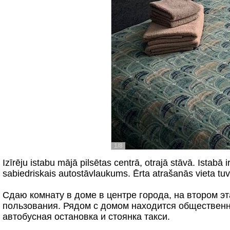
1/8
Izīrēju istabu mājā pilsētas centrā, otrajā stāvā. Istabā
sabiedriskais autostāvlaukums. Ērta atrašanās vieta tuv
Сдаю комнату в доме в центре города, на втором эт
пользования. Рядом с домом находится общественна
автобусная остановка и стоянка такси.