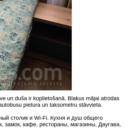
rtuve un duša ir koplietošanā. Blakus mājai atrodas
 autobusu pietura un taksometru stāvvieta.
ный столик и Wi-Fi. Кухня и душ общего
 замок, кафе, рестораны, магазины, Даугава,