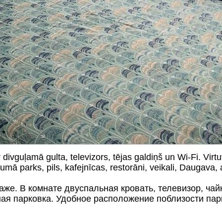
 ir divguļamā gulta, televizors, tējas galdiņš un Wi-Fi. Vi
umā parks, pils, kafejnīcas, restorāni, veikali, Daugava,
аже. В комнате двуспальная кровать, телевизор, чай
я парковка. Удобное расположение поблизости парк,