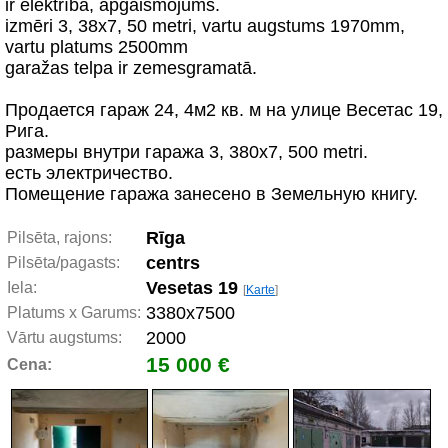
ir elektrība, apgaismojums.
izmēri 3, 38x7, 50 metri, vartu augstums 1970mm,
vartu platums 2500mm
garažas telpa ir zemesgramatā.
Продается гараж 24, 4м2 кв. м на улице Весетас 19,
Рига.
размеры внутри гаража 3, 380x7, 500 metri.
есть электричество.
Помещение гаража занесено в Земельную книгу.
Rīga
Pilsēta, rajons:
centrs
Pilsēta/pagasts:
Vesetas 19
Iela:
[
Karte
]
3380x7500
Platums x Garums:
2000
Vārtu augstums:
15 000 €
Cena: