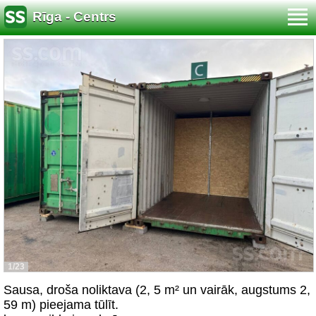
Rīga - Centrs
1/23
Sausa, droša noliktava (2, 5 m² un vairāk, augstums 2,
59 m) pieejama tūlīt.