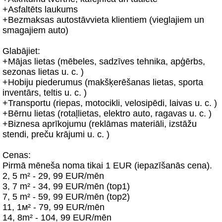
+Asfaltēts laukums
+Bezmaksas autostāvvieta klientiem (vieglajiem un
smagajiem auto)
Glabājiet:
+Mājas lietas (mēbeles, sadzīves tehnika, apģērbs,
sezonas lietas u. c. )
+Hobiju piederumus (makšķerēšanas lietas, sporta
inventārs, teltis u. c. )
+Transportu (riepas, motocikli, velosipēdi, laivas u. c. )
+Bērnu lietas (rotaļlietas, elektro auto, ragavas u. c. )
+Biznesa aprīkojumu (reklāmas materiāli, izstāžu
stendi, preču krājumi u. c. )
Cenas:
Pirmā mēneša noma tikai 1 EUR (iepazīšanās cena).
2, 5 m² - 29, 99 EUR/mēn
3, 7 m² - 34, 99 EUR/mēn (top1)
7, 5 m² - 59, 99 EUR/mēn (top2)
11, 1м² - 79, 99 EUR/mēn
14, 8m² - 104, 99 EUR/mēn