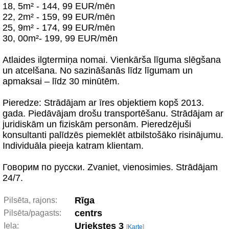
18, 5m² - 144, 99 EUR/mēn
22, 2m² - 159, 99 EUR/mēn
25, 9m² - 174, 99 EUR/mēn
30, 00m²- 199, 99 EUR/mēn
Atlaides ilgtermiņa nomai. Vienkārša līguma slēgšana
un atcelšana. No sazināšanās līdz līgumam un
apmaksai – līdz 30 minūtēm.
Pieredze: Strādājam ar īres objektiem kopš 2013.
gada. Piedāvājam drošu transportēšanu. Strādājam ar
juridiskām un fiziskām personām. Pieredzējuši
konsultanti palīdzēs piemeklēt atbilstošāko risinājumu.
Individuāla pieeja katram klientam.
Говорим по русски. Zvaniet, vienosimies. Strādājam
24/7.
Rīga
Pilsēta, rajons:
centrs
Pilsēta/pagasts:
Uriekstes 3
Iela:
[
Karte
]