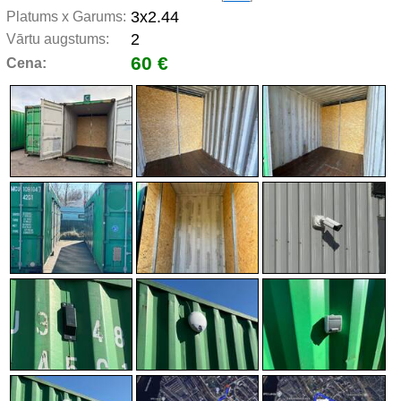
3x2.44
Platums x Garums:
2
Vārtu augstums:
60 €
Cena: