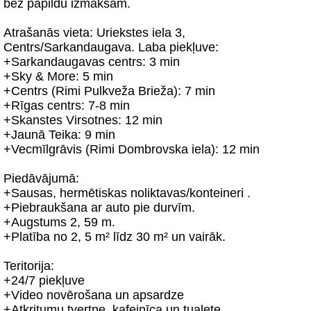
bez papildu izmaksām.
Atrašanās vieta: Uriekstes iela 3,
Centrs/Sarkandaugava. Laba piekļuve:
+Sarkandaugavas centrs: 3 min
+Sky & More: 5 min
+Centrs (Rimi Pulkveža Brieža): 7 min
+Rīgas centrs: 7-8 min
+Skanstes Virsotnes: 12 min
+Jaunā Teika: 9 min
+Vecmīlgrāvis (Rimi Dombrovska iela): 12 min
Piedāvājumā:
+Sausas, hermētiskas noliktavas/konteineri .
+Piebraukšana ar auto pie durvīm.
+Augstums 2, 59 m.
+Platība no 2, 5 m² līdz 30 m² un vairāk.
Teritorija:
+24/7 piekļuve
+Video novērošana un apsardze
+Atkritumu tvertne, kafejnīca un tualete