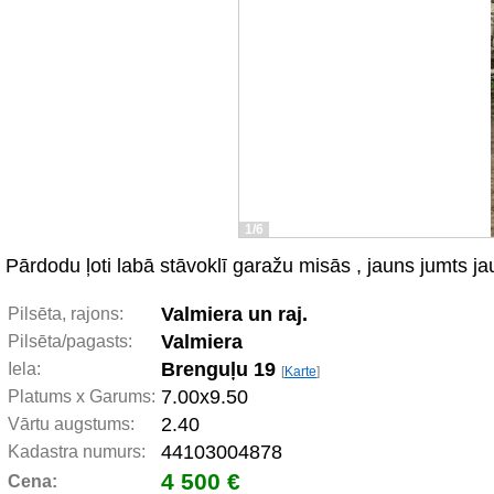
1/6
Pārdodu ļoti labā stāvoklī garažu misās , jauns jumts j
Valmiera un raj.
Pilsēta, rajons:
Valmiera
Pilsēta/pagasts:
Brenguļu 19
Iela:
[
Karte
]
7.00x9.50
Platums x Garums:
2.40
Vārtu augstums:
44103004878
Kadastra numurs:
4 500 €
Cena: