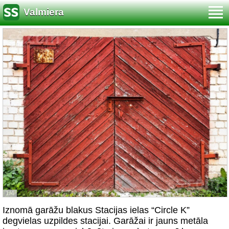
Valmiera
1/4
Iznomā garāžu blakus Stacijas ielas “Circle K”
degvielas uzpildes stacijai. Garāžai ir jauns metāla