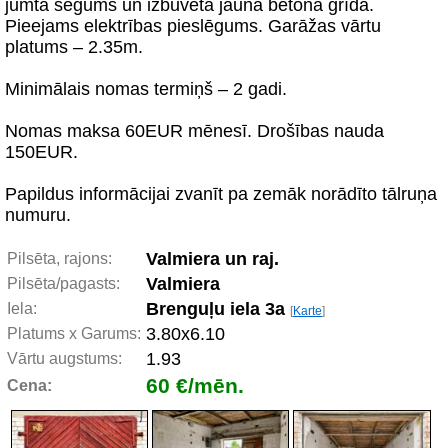
jumta segums un izbūvēta jauna betona grīda.
Pieejams elektrības pieslēgums. Garāžas vārtu
platums – 2.35m.
Minimālais nomas termiņš – 2 gadi.
Nomas maksa 60EUR mēnesī. Drošības nauda
150EUR.
Papildus informācijai zvanīt pa zemāk norādīto tālruņa
numuru.
Valmiera un raj.
Pilsēta, rajons:
Valmiera
Pilsēta/pagasts:
Brenguļu iela 3a
Iela:
[
Karte
]
3.80x6.10
Platums x Garums:
1.93
Vārtu augstums:
60 €/mēn.
Cena: