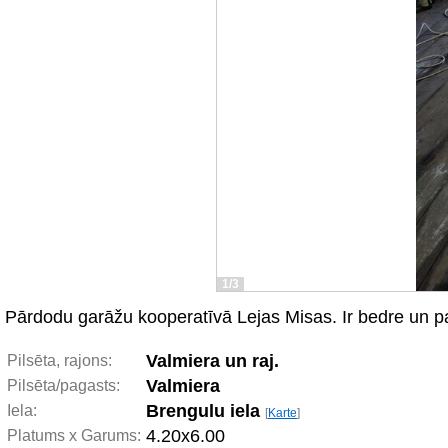
1/3
Pārdodu garāžu kooperatīvā Lejas Misas. Ir bedre un pag
Valmiera un raj.
Pilsēta, rajons:
Valmiera
Pilsēta/pagasts:
Brengulu iela
Iela:
[
Karte
]
4.20x6.00
Platums x Garums: