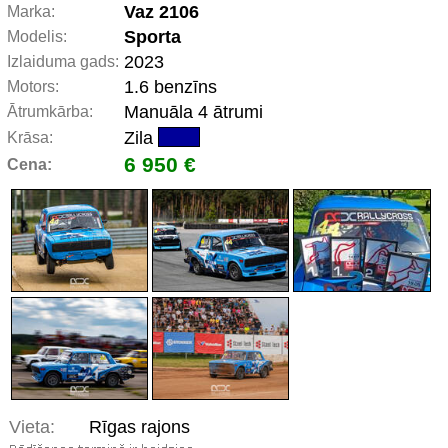
Vaz 2106
Marka:
Sporta
Modelis:
2023
Izlaiduma gads:
1.6 benzīns
Motors:
Manuāla 4 ātrumi
Ātrumkārba:
Zila
Krāsa:
6 950 €
Cena:
Vieta:
Rīgas rajons