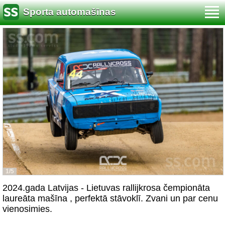
Sporta automašīnas
1/5
2024.gada Latvijas - Lietuvas rallijkrosa čempionāta
laureāta mašīna , perfektā stāvoklī. Zvani un par cenu
vienosimies.