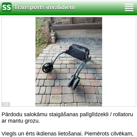
Transports invalīdiem
1/2
Pārdodu salokāmu staigāšanas palīglīdzekli / rollatoru
ar mantu grozu.
Viegls un ērts ikdienas lietošanai. Piemērots cilvēkam,