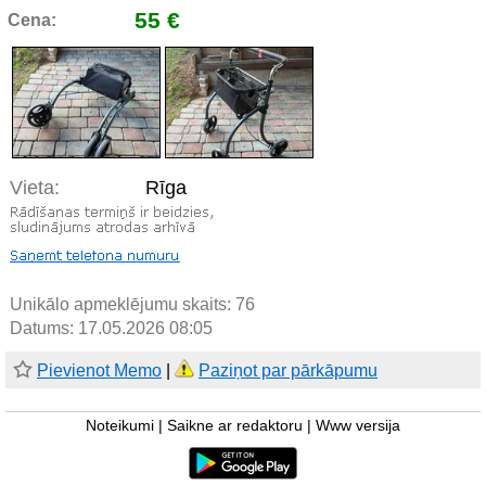
55 €
Cena:
Vieta:
Rīga
Unikālo apmeklējumu skaits:
76
Datums: 17.05.2026 08:05
Pievienot Memo
|
Paziņot par pārkāpumu
Noteikumi
|
Saikne ar redaktoru
|
Www versija