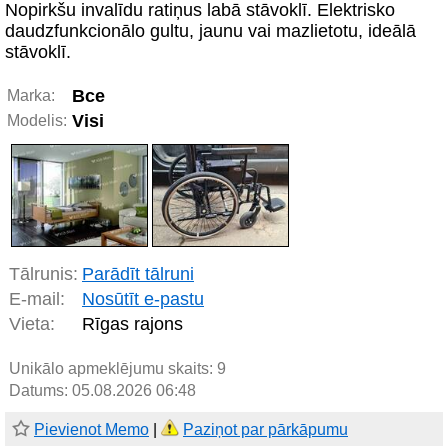
Nopirkšu invalīdu ratiņus labā stāvoklī. Elektrisko
daudzfunkcionālo gultu, jaunu vai mazlietotu, ideālā
stāvoklī.
Bce
Marka:
Visi
Modelis:
Tālrunis:
Parādīt tālruni
E-mail:
Nosūtīt e-pastu
Vieta:
Rīgas rajons
Unikālo apmeklējumu skaits:
9
Datums: 05.08.2026 06:48
Pievienot Memo
|
Paziņot par pārkāpumu