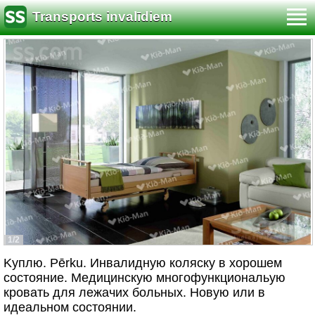
Transports invalīdiem
1/2
Kуплю. Pērku. Инвалидную коляску в хорошем
состояние. Mедицинскую многофункциональую
кpовать для лежачих больных. Hовую или в
идеальном состоянии.