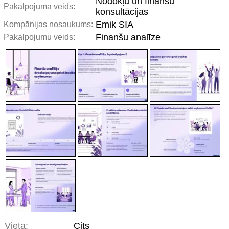
Nodokļu un finanšu
Pakalpojuma veids:
konsultācijas
Emik SIA
Kompānijas nosaukums:
Finanšu analīze
Pakalpojumu veids:
Vieta:
Cits