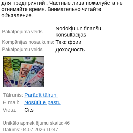
для предприятий . Частные лица пожалуйста не
отнимайте время. Внимательно читайте
объявление.
Nodokļu un finanšu
Pakalpojuma veids:
konsultācijas
Такс фрии
Kompānijas nosaukums:
Доходность
Pakalpojumu veids:
Tālrunis:
Parādīt tālruni
E-mail:
Nosūtīt e-pastu
Vieta:
Cits
Unikālo apmeklējumu skaits:
46
Datums: 04.07.2026 10:47