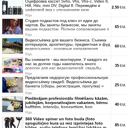
Оцифровка кассет Svhs, Vhs, Vhs-с, Video 8,
Hi8, Hdv, mini DV, Digital 8: Переведём в
2.50
€/st.
цифровой вид с улучшением каче
Rīga
Студия подкастов под ключ от идеи до
чартов. Вы заняты бизнесом, мы заняты
65
€/st.
вашим подкастом. Полное сопровождение п
Rīga
Видеосъёмка для вашего бизнеса. Съемка
интерьеров, архитектуры, предметная и фуд
60
€/st.
видеосъемка - основные направления
Rīga
Вы снимаете - мы монтируем. У каждого из
нас за долгие годы накопилось много
35
€/st.
дорогих для нас видеозаписей: свадьбы,
Rīga
Предлагаем недорогую профессиональную
видеосъёмку свадеб: Видеосъёмка до
25
€/st.
банкета (сборы, регистрация, прогулка) =
200€,
Rīga
Piedāvājam profesionālu filmēšanu kāzām,
jubilejām, korporatīvajiem vakariem, bērnu
40
€/st.
ballītēm, interviju, koncertiem, kon
Rīga
360 Video spiner un foto buda (foto
spogulis)no kura uz reiz izprintejas foto
85
€/st.
bildes. audio telefons Iemūžini labākos m