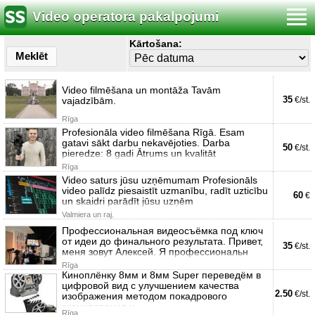
Video operatora pakalpojumi
Kārtošana:
Meklēt
Video filmēšana un montāža Tavām
35
vajadzībām.
€/st.
Rīga
Profesionāla video filmēšana Rīgā. Esam
gatavi sākt darbu nekavējoties. Darba
50
€/st.
pieredze: 8 gadi Ātrums un kvalitāt
Rīga
Video saturs jūsu uzņēmumam Profesionāls
video palīdz piesaistīt uzmanību, radīt uzticību
60
€
un skaidri parādīt jūsu uzņēm
Valmiera un raj.
Профессиональная видеосъёмка под ключ
от идеи до финального результата. Привет,
35
€/st.
меня зовут Алексей. Я профессиональн
Rīga
Киноплёнку 8мм и 8мм Super переведём в
цифровой вид с улучшением качества
2.50
€/st.
изображения методом покадрового
сканирования н
Rīga