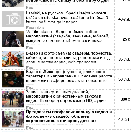
недвижимость Сниму и смонтирую для
вас видео лю
Rīga
Latviski, на русском. Specializējos koncertu,
izrāžu un citu skatuves pasākumu filmēšanā,
40
€/st.
kuros īpaši svarīga ir nepār
Rīgas rajons
“A-Film studio”. Видео съёмка любых
мероприятий (свадьба, венчание, юбилей,
25
€
выпускные , концерты), монтаж и показ
фильма
Rīga
Видео (и фото-съёмка) свадебы, торжества,
юбилеи, концерты, клипы, репортажи и т. д.
35
€/st.
дрон, многокамерно, web-трансляци
Rīga
Видео съёмка проф. уровня, различного
характера и направления. Основная работа
50
€/st.
происходит в сфере рекламы, новостные
сюж
Rīga
Запись концертов, выступлений,
мероприятий с качественным звуком и
300
€
видео. Видеоряд с трех камер HD, аудио -
стереозапи
Rīga
Предлагаем профессиональную видео и
фотосъёмку свадеб, юбилеев,
40
€/st.
корпоративных вечеров, детских
праздников, интервью, кон
Rīga