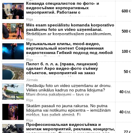
Команда специалистов по фото- и
видеосъёмке корпоративных
600
€
мероприятий. Работаем с
корпоративами, конференциями, конг
Rīga
Mēs esam speciālistu komanda korporatīvo
pasākumu foto un video uzņemšanai.
500
€
Strādājam ar korporatīvajiem pasākumiem,
Rīga
Музыкальные клипы, mood-видео,
вертикальный контент Современная
100
€
видеотехника Гибкий подход под любой
бюджет Полный
Rīga
Пилот б. п. л. а. (права, лицензия)
сделает Аэро видео-фото съёмку
50
€
объектов, мероприятий на заказ
высокого качества (4к
Jūrmala
Piedāvāju foto un video uzņemšanu ar dronu.
Vēlies unikālus kadrus no putna lidojuma?
40
€/st.
Mani drona pakalpojumi – tavs ce
Rīga
Skatām pasauli no jauna rakursa. No putna
lidojuma vai notikumu epicentra – iemūžinām
40
€/st.
mirkļus, kas paliek atmiņā. Fi
Rīga
Профессиональная видеосъёмка и
монтаж мероприятий, реклама, концерты,
77
€