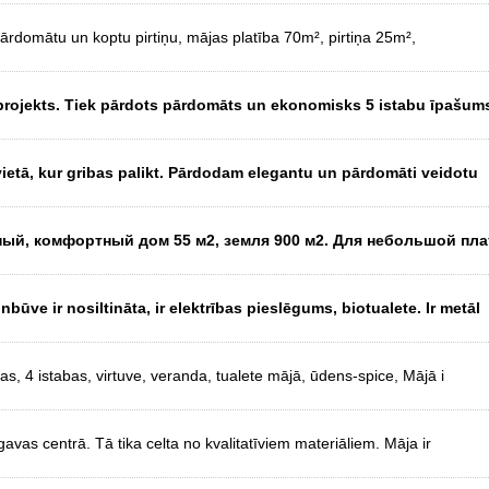
 pārdomātu un koptu pirtiņu, mājas platība 70m², pirtiņa 25m²,
rojekts. Tiek pārdots pārdomāts un ekonomisks 5 istabu īpašum
vietā, kur gribas palikt. Pārdodam elegantu un pārdomāti veidotu
ый, комфортный дом 55 м2, земля 900 м2. Для небольшой пл
ūve ir nosiltināta, ir elektrības pieslēgums, biotualete. Ir metāl
, 4 istabas, virtuve, veranda, tualete mājā, ūdens-spice, Mājā i
vas centrā. Tā tika celta no kvalitatīviem materiāliem. Māja ir