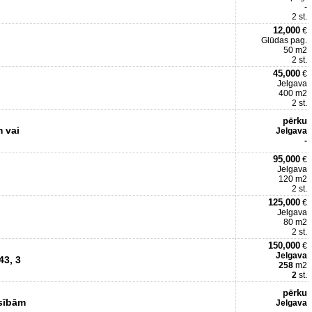
-
2 st.
12,000
€
Glūdas pag.
50 m2
2 st.
45,000
€
Jelgava
400 m2
2 st.
pērku
 vai
Jelgava
-
95,000
€
Jelgava
120 m2
2 st.
125,000
€
Jelgava
80 m2
2 st.
150,000
€
Jelgava
43, 3
258
m2
2
st.
pērku
esībām
Jelgava