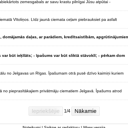
biekārtots zemesgabals ar savu krastu pilnīgai Jūsu atpūtai -
ematā Vītoliņos. Līdz jaunā ciemata ceļam piebrauksiet pa asfalt
, domājamās daļas, ar parādiem, kredītsaistībām, apgrūtinājumiem
var būt ieķīlāts; - īpašums var būt sliktā stāvoklī; - pērkam dom
tālu no Jelgavas un Rīgas. Īpašumam otrā pusē dzīvo kaimiņi kuriem
nā no pieprasītākajiem privātmāju ciematiem Jelgavā. Īpašums atrod
Iepriekšējie
Nākamie
1/4
Noteikumi
|
Saikne ar redaktoru
|
Www versija