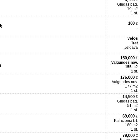
€
Glūdas pag.
10 m2
1 st.
180
€
īķ
-
vēlos
īret
Jelgava
-
150,000
€
Valgundes nov.
g
155
m2
1
st.
176,000
€
Valgundes nov.
177 m2
1 st.
14,500
€
Glūdas pag.
51 m2
1 st.
69,000
€
Kalnciema l. t.
180 m2
1 st.
79,000
€