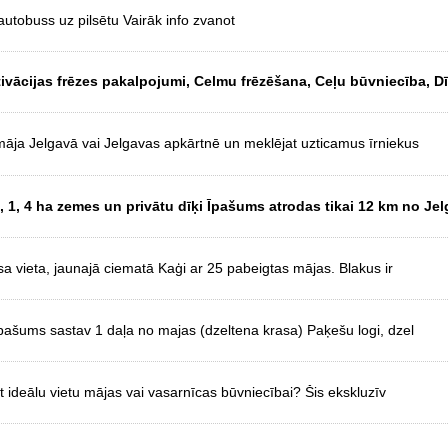
tobuss uz pilsētu Vairāk info zvanot
ivācijas frēzes pakalpojumi, Celmu frēzēšana, Ceļu būvniecība, D
māja Jelgavā vai Jelgavas apkārtnē un meklējat uzticamus īrniekus
 1, 4 ha zemes un privātu dīķi Īpašums atrodas tikai 12 km no Jel
sa vieta, jaunajā ciematā Kaģi ar 25 pabeigtas mājas. Blakus ir
ašums sastav 1 daļa no majas (dzeltena krasa) Paķešu logi, dzel
 ideālu vietu mājas vai vasarnīcas būvniecībai? Šis ekskluzīv