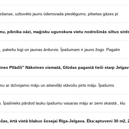
ešanas, uzbuvēts jauns ūdensvada pieslēgums, pilsetas gāzes pi
jonu, piknika oāzi, maģisku ugunskura vietu nodrošinās siltus sird
e, pakešu logi un jaunas ārdurvis. Īpašumam ir jauns žogs. Pagalm
es Pīlādži” Nākotnes ciematā, Glūdas pagastā tieši starp Jelga
umu ar dzīvojamo māju un atsevišķi stāvošu pirts māju. Īpašums
 Īpašnieks pārdod lauku īpašumu vasaras māju ar zemi skaistā , klu
žas, ērtā vietā blakus šosejai Rīga-Jelgava. Ēka:aptuveni 30 m2, 