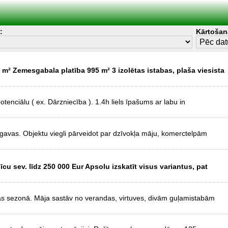
:
Kārtošan
m² Zemesgabala platība 995 m² 3 izolētas istabas, plaša viesista
otenciālu ( ex. Dārzniecība ). 1.4h liels īpašums ar labu in
gavas. Objektu viegli pārveidot par dzīvokļa māju, komerctelpām
u sev. līdz 250 000 Eur Apsolu izskatīt visus variantus, pat
as sezonā. Māja sastāv no verandas, virtuves, divām guļamistabām