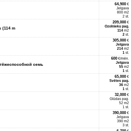
64,900
€
Jelgava
800 m2
2 st.
209,000
€
Ozolnieku pag.
s (114 m
114
m2
2
st.
305,000
€
Jelgava
214
m2
1
st.
600
€/mēn.
Jelgava
атёжеспособной семь
55
m2
1
st.
65,000
€
Svētes pag.
36
m2
1
st.
32,000
€
Glūdas pag.
52 m2
1 st.
390,000
€
Jelgava
390 m2
3 st.
6,700