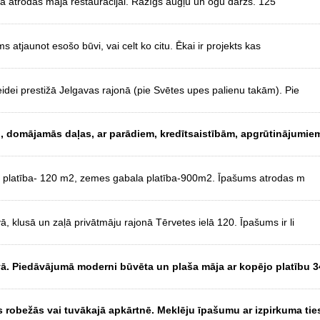
 atrodas māja restaurācijai. Ražīgs augļu un ogu dārzs. 125
atjaunot esošo būvi, vai celt ko citu. Ēkai ir projekts kas
dei prestižā Jelgavas rajonā (pie Svētes upes palienu takām). Pie
, domājamās daļas, ar parādiem, kredītsaistībām, apgrūtinājumiem
ā platība- 120 m2, zemes gabala platība-900m2. Īpašums atrodas m
 klusā un zaļā privātmāju rajonā Tērvetes ielā 120. Īpašums ir li
ā. Piedāvājumā moderni būvēta un plaša māja ar kopējo platību 3
 robežās vai tuvākajā apkārtnē. Meklēju īpašumu ar izpirkuma ti