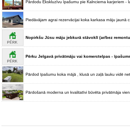
Pārdodu Ekskluzīvu īpašumu pie Kalnciema karjeriem - la
Piedāvājam agrai rezervācijai koka karkasa māju jaunā ci
Nopirkšu Jūsu māju jebkurā stāvoklī (ar/bez remontu
Pērku Jelgavā privātmāju vai komerctelpas - īpašums 
Pārdod īpašumu koka mājā , klusā un zaļā lauku vidē ne
Pārdošanā moderna un kvalitatīvi būvēta privātmāja vie