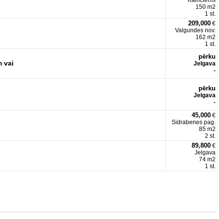
Kalnciems
150 m2
1 st.
209,000
€
Valgundes nov.
162 m2
1 st.
pērku
 vai
Jelgava
-
pērku
Jelgava
-
45,000
€
Sidrabenes pag.
85 m2
2 st.
89,800
€
Jelgava
74 m2
1 st.