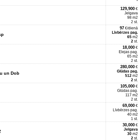
-
129,900
€
Jelgava
98 m2
2 st.
97
€/dienā
Līvbērzes pag.
sp
65
m2
2
st.
18,000
€
Elejas pag.
65 m2
2 st.
280,000
€
Glūdas pag.
vu un Dob
512
m2
2
st.
105,000
€
Glūdas pag.
117 m2
2 st.
69,000
€
Līvbērzes pag.
40 m2
1 st.
30,000
€
Jelgava
2
30
m2
2
st.