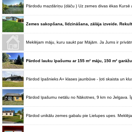
Pārdodu mazdāriņu (dāču ) Uz zemes divas ēkas Kursē au
Zemes sakopšana, līdzināšana, zālāja izveide. Rekult
Meklējam māju, kuru saukt par Mājām. Ja Jums ir privāt
Pārdod lauku īpašumu ar 155 m² māju, 150 m² garāžu,
Pārdod īpašnieks A+ klases jaunbūve - ļoti skaista un klu
Pārdod īpašumu netālu no Nākotnes, 9 km no Jelgava. Īp
Pārdod unikālu zemes gabalu pie Lielupes upes. Meklējat