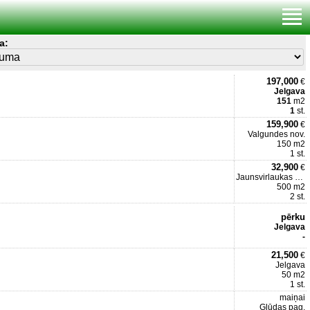
a:
197,000
€
Jelgava
151
m2
1
st.
159,900
€
Valgundes nov.
150 m2
1 st.
32,900
€
Jaunsvirlaukas pag.
500 m2
2 st.
pērku
Jelgava
-
21,500
€
Jelgava
50 m2
1 st.
maiņai
Glūdas pag.