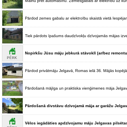
Mainu pret automašīnu. Zemesgabals ar elektrību uz kura
Pārdod zemes gabalu ar elektroību skaistā vietā Iespējams 
Tiek pārdots īpašums daudzīvokļu dzīvojamās mājas izvei
Nopirkšu Jūsu māju jebkurā stāvoklī (ar/bez remontu
Pārdod privātmāju Jelgavā, Romas ielā 36. Mājās kopēj
Pārdošanā mājīga un praktiska vienģimenes māja Jelgavā,
Pārdošanā divstāvu dzīvojamā māja ar garāžu Jelgav
Vēlos iegādāties apdzīvojamu māju Jelgavas pilsētas