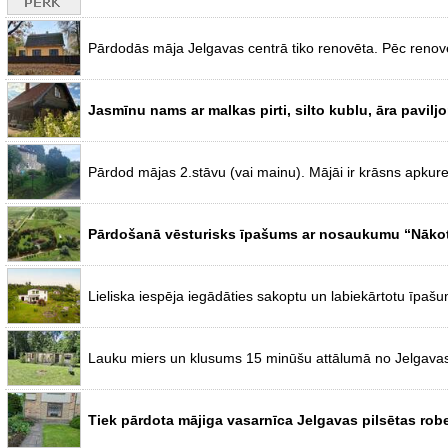
Pārdodās māja Jelgavas centrā tiko renovēta. Pēc renov
Jasmīnu nams ar malkas pirti, silto kublu, āra pavil
Pārdod mājas 2.stāvu (vai mainu). Mājāi ir krāsns apkur
Pārdošanā vēsturisks īpašums ar nosaukumu “Nākotn
Lieliska iespēja iegādāties sakoptu un labiekārtotu īpaš
Lauku miers un klusums 15 minūšu attālumā no Jelgavas.
Tiek pārdota mājiga vasarnīca Jelgavas pilsētas robe