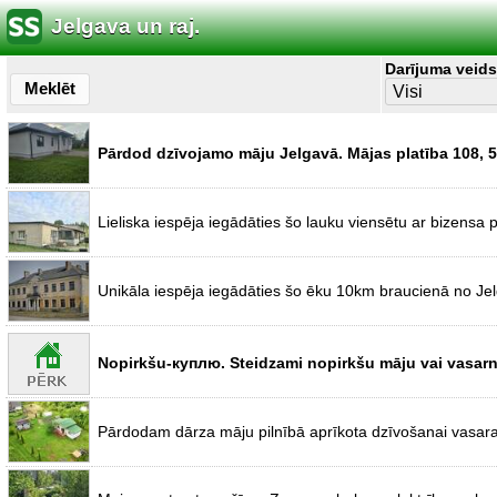
Jelgava un raj.
Darījuma veids
Meklēt
Pārdod dzīvojamo māju Jelgavā. Mājas platība 108, 5 
Lieliska iespēja iegādāties šo lauku viensētu ar bizensa p
Unikāla iespēja iegādāties šo ēku 10km braucienā no Jel
Nopirkšu-куплю. Steidzami nopirkšu māju vai vasarnīc
Pārdodam dārza māju pilnībā aprīkota dzīvošanai vasar